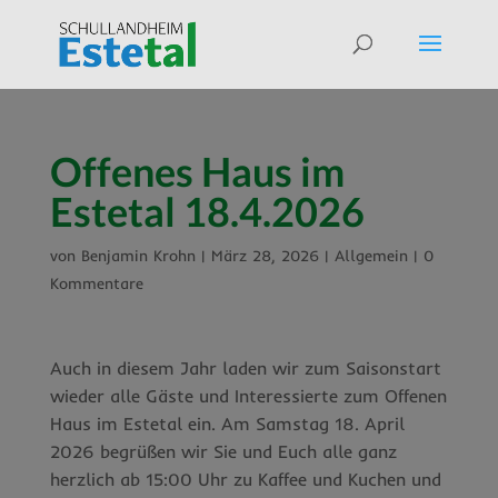
Offenes Haus im
Estetal 18.4.2026
von
Benjamin Krohn
|
März 28, 2026
|
Allgemein
|
0
Kommentare
Auch in diesem Jahr laden wir zum Saisonstart
wieder alle Gäste und Interessierte zum Offenen
Haus im Estetal ein. Am Samstag 18. April
2026 begrüßen wir Sie und Euch alle ganz
herzlich ab 15:00 Uhr zu Kaffee und Kuchen und