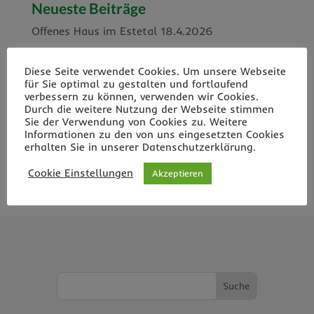
Neueste Beiträge
Offenes Haus im Estetal 18.4.2026
100 Jahre – Wir feiern!
Diese Seite verwendet Cookies. Um unsere Webseite
STS Horn – unsere neue Trägerschule
für Sie optimal zu gestalten und fortlaufend
verbessern zu können, verwenden wir Cookies.
Geschützt im Freien sitzen
Durch die weitere Nutzung der Webseite stimmen
Sie der Verwendung von Cookies zu. Weitere
Das neue Klassenzimmer im Freien
Informationen zu den von uns eingesetzten Cookies
erhalten Sie in unserer Datenschutzerklärung.
Neueste Kommentare
Cookie Einstellungen
Akzeptieren