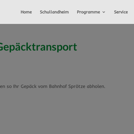
Home
Schullandheim
Programme
Service
Gepäcktransport
en so Ihr Gepäck vom Bahnhof Sprötze abholen.