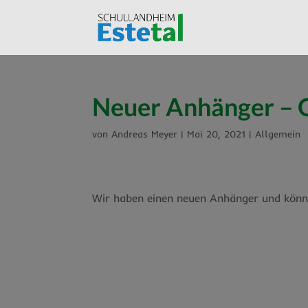
Neuer Anhänger – 
von
Andreas Meyer
|
Mai 20, 2021
|
Allgemein
Wir haben einen neuen Anhänger und könn