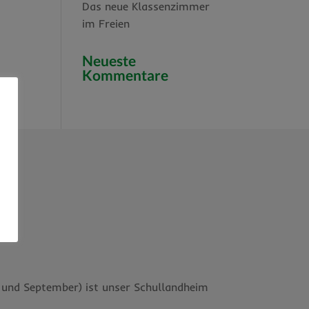
Das neue Klassenzimmer
im Freien
Neueste
Kommentare
t und September) ist unser Schullandheim