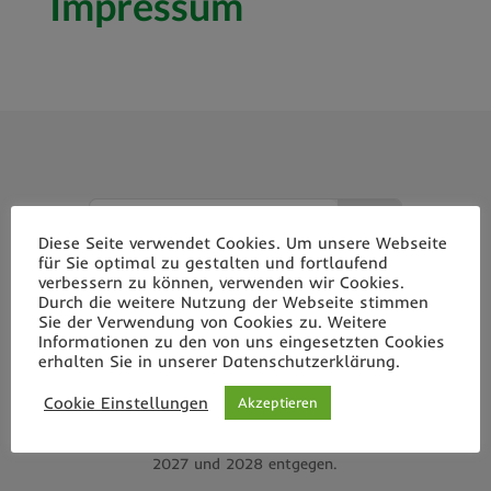
Impressum
Diese Seite verwendet Cookies. Um unsere Webseite
für Sie optimal zu gestalten und fortlaufend
verbessern zu können, verwenden wir Cookies.
Durch die weitere Nutzung der Webseite stimmen
Ihr Schullandheim Mitten im Wald
Sie der Verwendung von Cookies zu. Weitere
Informationen zu den von uns eingesetzten Cookies
Denken Sie rechtzeitig an eine Reservierung – gerade
erhalten Sie in unserer Datenschutzerklärung.
in den Klassenfahrten-Monaten (Mai, Juni, August
Cookie Einstellungen
Akzeptieren
und September) ist unser Schullandheim schnell
ausgebucht! Wir nehmen auch schon Anfragen für
2027 und 2028 entgegen.